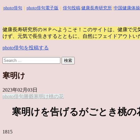
|
photo俳句
｜
photo俳句電子版
｜
俳句投稿
|
健康長寿研究所
||
中国健康体操
健康長寿研究所のＨＰへようこそ！このサイトは、健康で元
けず、元気で長生きするとともに、自然にフェイドアウトい
photo俳句を投稿する
寒明け
2023年02月03日
photo俳句
勝爺
寒明け
桃の花
寒明けを告げるがごとき桃の
1815