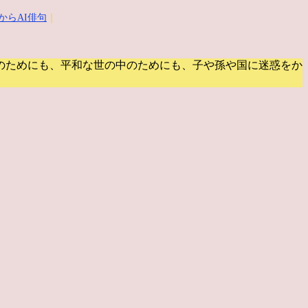
からAI俳句
｜
のためにも、平和な世の中のためにも、子や孫や国に迷惑をか