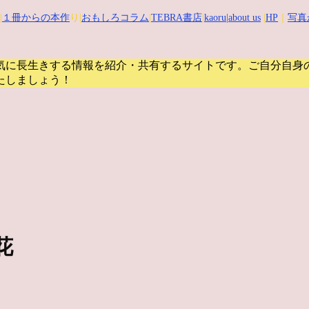
|
１冊からの本作
り|
おもしろコラム
|
TEBRA書店
|
kaoru
|about us
|
HP
｜
写真
気に長生きする情報を紹介・共有するサイトです。
ご自分自身
たしましょう！
花