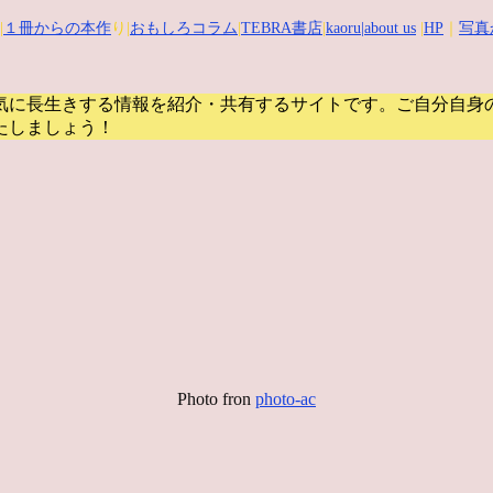
|
１冊からの本作
り|
おもしろコラム
|
TEBRA書店
|
kaoru
|about us
|
HP
｜
写真
気に長生きする情報を紹介・共有するサイトです。
ご自分自身
たしましょう！
Photo fron
photo-ac