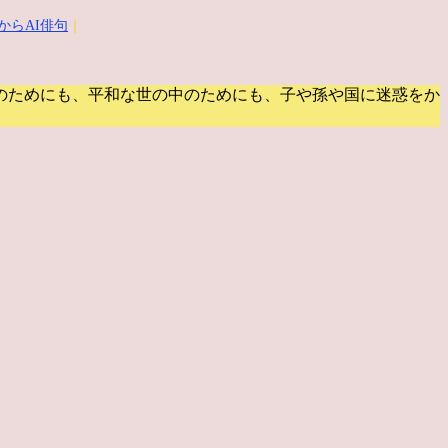
からAI俳句
｜
のためにも、平和な世の中のためにも、子や孫や国に迷惑をか