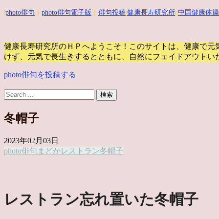
|
photo俳句
｜
photo俳句電子版
｜
俳句投稿
|
健康長寿研究所
||
中国健康体操
健康長寿研究所のＨＰへようこそ！このサイトは、健康で元
けず、元気で長生きするとともに、自然にフェイドアウトい
photo俳句を投稿する
冬帽子
2023年02月03日
photo俳句
まどか
レストラン
冬帽子
レストラン忘れ置いた冬帽子