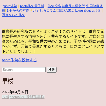
|
photo俳句
｜
photo俳句電子版
｜
俳句投稿
|
健康長寿研究所
||
中国健康体
操
|
１冊からの本作
り|
おもしろコラム
|
TEBRA書店
|
kaoru
|about us
|
HP
｜
写真からAI俳句
｜
健康長寿研究所のＨＰへようこそ！このサイトは、健康で元
気に長生きする情報を紹介・共有するサイトです。
ご自分自
身のためにも、平和な世の中のためにも、子や孫や国に迷惑
をかけず、元気で長生きするとともに、自然にフェイドアウ
トいたしましょう！
photo俳句を投稿する
早桜
2022年04月02日
６歳
photo俳句
勝爺
孫
早桜