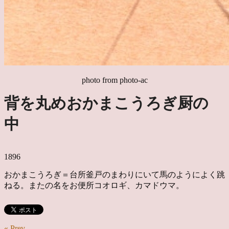
photo from photo-ac
背を丸めおかまこうろぎ厨の
中
1896
おかまこうろぎ＝台所釜戸のまわりにいて馬のようによく跳
ねる。またの名をお便所コオロギ、カマドウマ。
« Prev