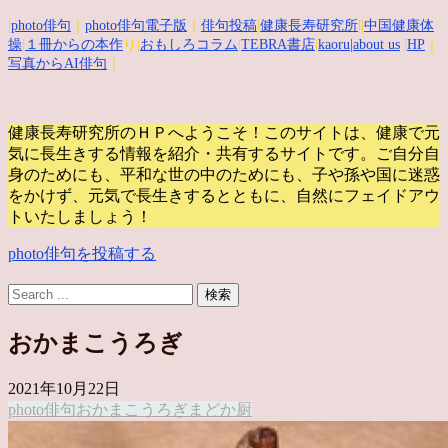
|
photo俳句
｜
photo俳句電子版
｜
俳句投稿
|
健康長寿研究所
||
中国健康体
操
|
１冊からの本作
り|
おもしろコラム
|
TEBRA書店
|
kaoru
|about us
|
HP
｜
写真からAI俳句
｜
健康長寿研究所のＨＰへようこそ！このサイトは、健康で元
気に長生きする情報を紹介・共有するサイトです。
ご自分自
身のためにも、平和な世の中のためにも、子や孫や国に迷惑
をかけず、元気で長生きするとともに、自然にフェイドアウ
トいたしましょう！
photo俳句を投稿する
おかまこうろぎ
2021年10月22日
photo俳句
おかまこうろぎ
まどか
厨