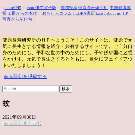
|
photo俳句
｜
photo俳句電子版
｜
俳句投稿
|
健康長寿研究所
||
中国健康体
操
|
１冊からの本作
り|
おもしろコラム
|
TEBRA書店
|
kaoru
|about us
|
HP
｜
写真からAI俳句
｜
健康長寿研究所のＨＰへようこそ！このサイトは、健康で元
気に長生きする情報を紹介・共有するサイトです。
ご自分自
身のためにも、平和な世の中のためにも、子や孫や国に迷惑
をかけず、元気で長生きするとともに、自然にフェイドアウ
トいたしましょう！
photo俳句を投稿する
蚊
2021年09月30日
photo俳句
まどか
蚊