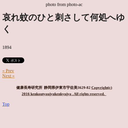
photo from photo-ac
哀れ蚊のひと刺さして何処へゆ
く
1894
« Prev
Next »
健康長寿研究所 静岡県伊東市宇佐美3629-82
Copyright(c)
2016 kenkoutyoujyukenkyujyo
. All rights reserved.
Top