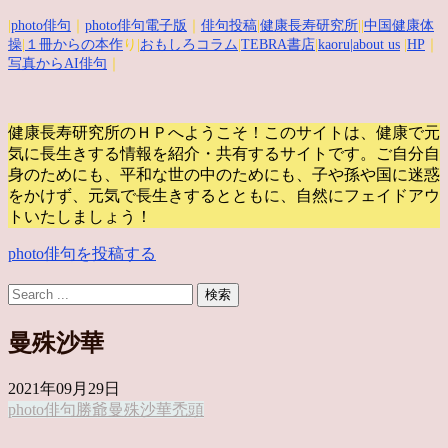
|
photo俳句
｜
photo俳句電子版
｜
俳句投稿
|
健康長寿研究所
||
中国健康体
操
|
１冊からの本作
り|
おもしろコラム
|
TEBRA書店
|
kaoru
|about us
|
HP
｜
写真からAI俳句
｜
健康長寿研究所のＨＰへようこそ！このサイトは、健康で元
気に長生きする情報を紹介・共有するサイトです。
ご自分自
身のためにも、平和な世の中のためにも、子や孫や国に迷惑
をかけず、元気で長生きするとともに、自然にフェイドアウ
トいたしましょう！
photo俳句を投稿する
曼殊沙華
2021年09月29日
photo俳句
勝爺
曼殊沙華
禿頭