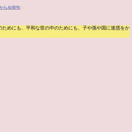
からAI俳句
｜
のためにも、平和な世の中のためにも、子や孫や国に迷惑をか