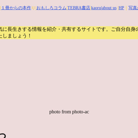
|
１冊からの本作
り|
おもしろコラム
|
TEBRA書店
|
kaoru
|about us
|
HP
｜
写真
気に長生きする情報を紹介・共有するサイトです。
ご自分自身
たしましょう！
photo from photo-ac
つ