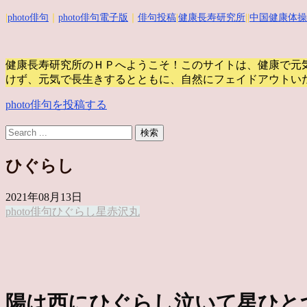
|
photo俳句
｜
photo俳句電子版
｜
俳句投稿
|
健康長寿研究所
||
中国健康体操
健康長寿研究所のＨＰへようこそ！このサイトは、健康で元
けず、元気で長生きするとともに、自然にフェイドアウトい
photo俳句を投稿する
ひぐらし
2021年08月13日
photo俳句
ひぐらし
星
赤沢丸
陽は西にひぐらし泣いて星ひと