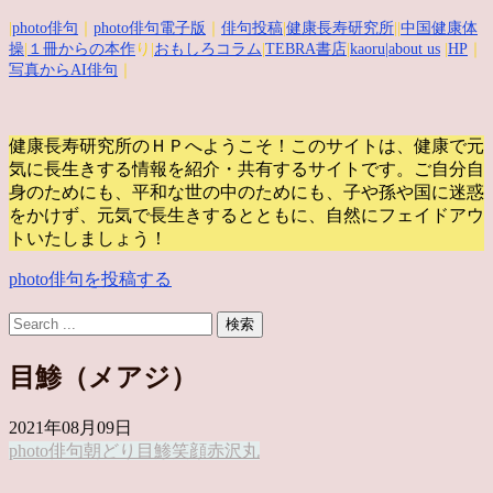
|
photo俳句
｜
photo俳句電子版
｜
俳句投稿
|
健康長寿研究所
||
中国健康体
操
|
１冊からの本作
り|
おもしろコラム
|
TEBRA書店
|
kaoru
|about us
|
HP
｜
写真からAI俳句
｜
健康長寿研究所のＨＰへようこそ！このサイトは、健康で元
気に長生きする情報を紹介・共有するサイトです。
ご自分自
身のためにも、平和な世の中のためにも、子や孫や国に迷惑
をかけず、元気で長生きするとともに、自然にフェイドアウ
トいたしましょう！
photo俳句を投稿する
目鯵（メアジ）
2021年08月09日
photo俳句
朝どり
目鯵
笑顔
赤沢丸