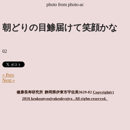
photo from photo-ac
朝どりの目鯵届けて笑顔かな
02
« Prev
Next »
健康長寿研究所 静岡県伊東市宇佐美3629-82
Copyright(c)
2016 kenkoutyoujyukenkyujyo
. All rights reserved.