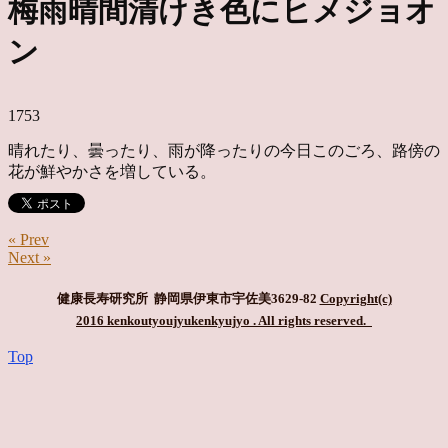
梅雨晴間清けき色にヒメジョオ
ン
1753
晴れたり、曇ったり、雨が降ったりの今日このごろ、路傍の
花が鮮やかさを増している。
« Prev
Next »
健康長寿研究所 静岡県伊東市宇佐美3629-82
Copyright(c)
2016 kenkoutyoujyukenkyujyo
. All rights reserved.
Top