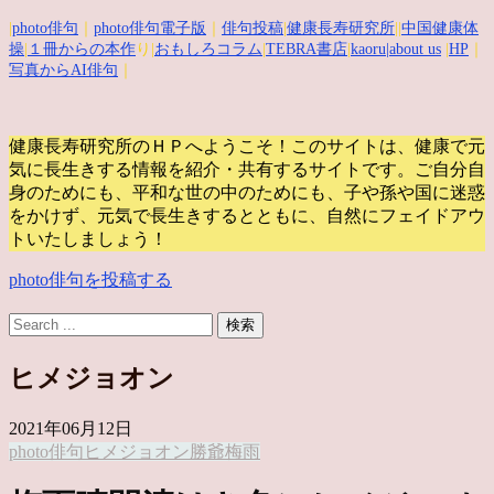
|
photo俳句
｜
photo俳句電子版
｜
俳句投稿
|
健康長寿研究所
||
中国健康体
操
|
１冊からの本作
り|
おもしろコラム
|
TEBRA書店
|
kaoru
|about us
|
HP
｜
写真からAI俳句
｜
健康長寿研究所のＨＰへようこそ！このサイトは、健康で元
気に長生きする情報を紹介・共有するサイトです。
ご自分自
身のためにも、平和な世の中のためにも、子や孫や国に迷惑
をかけず、元気で長生きするとともに、自然にフェイドアウ
トいたしましょう！
photo俳句を投稿する
ヒメジョオン
2021年06月12日
photo俳句
ヒメジョオン
勝爺
梅雨