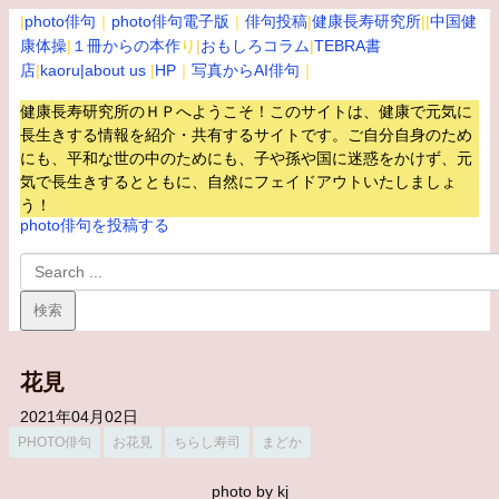
|
photo俳句
｜
photo俳句電子版
｜
俳句投稿
|
健康長寿研究所
||
中国健
康体操
|
１冊からの本作
り|
おもしろコラム
|
TEBRA書
店
|
kaoru
|about us
|
HP
｜
写真からAI俳句
｜
健康長寿研究所のＨＰへようこそ！このサイトは、健康で元気に
長生きする情報を紹介・共有するサイトです。
ご自分自身のため
にも、平和な世の中のためにも、子や孫や国に迷惑をかけず、元
気で長生きするとともに、自然にフェイドアウトいたしましょ
う！
photo俳句を投稿する
花見
2021年04月02日
PHOTO俳句
お花見
ちらし寿司
まどか
photo by kj