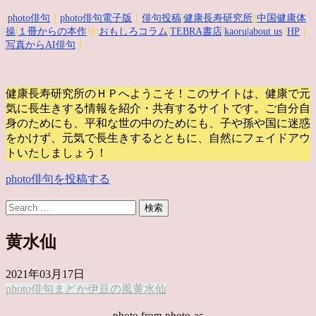
|
photo俳句
｜
photo俳句電子版
｜
俳句投稿
|
健康長寿研究所
||
中国健康体
操
|
１冊からの本作
り|
おもしろコラム
|
TEBRA書店
|
kaoru
|about us
|
HP
｜
写真からAI俳句
｜
健康長寿研究所のＨＰへようこそ！このサイトは、健康で元
気に長生きする情報を紹介・共有するサイトです。
ご自分自
身のためにも、平和な世の中のためにも、子や孫や国に迷惑
をかけず、元気で長生きするとともに、自然にフェイドアウ
トいたしましょう！
photo俳句を投稿する
黄水仙
2021年03月17日
photo俳句
まどか
伊豆の風
黄水仙
photo from photo-ac