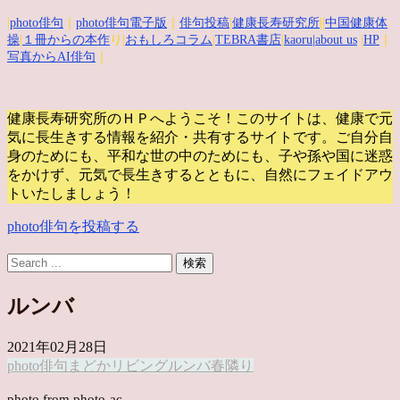
|
photo俳句
｜
photo俳句電子版
｜
俳句投稿
|
健康長寿研究所
||
中国健康体
操
|
１冊からの本作
り|
おもしろコラム
|
TEBRA書店
|
kaoru
|about us
|
HP
｜
写真からAI俳句
｜
健康長寿研究所のＨＰへようこそ！このサイトは、健康で元
気に長生きする情報を紹介・共有するサイトです。
ご自分自
身のためにも、平和な世の中のためにも、子や孫や国に迷惑
をかけず、元気で長生きするとともに、自然にフェイドアウ
トいたしましょう！
photo俳句を投稿する
ルンバ
2021年02月28日
photo俳句
まどか
リビング
ルンバ
春隣り
photo from photo-ac