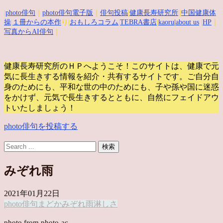
|
photo俳句
｜
photo俳句電子版
｜
俳句投稿
|
健康長寿研究所
||
中国健康体
操
|
１冊からの本作
り|
おもしろコラム
|
TEBRA書店
|
kaoru
|about us
|
HP
｜
写真からAI俳句
｜
健康長寿研究所のＨＰへようこそ！このサイトは、健康で元
気に長生きする情報を紹介・共有するサイトです。
ご自分自
身のためにも、平和な世の中のためにも、子や孫や国に迷惑
をかけず、元気で長生きするとともに、自然にフェイドアウ
トいたしましょう！
photo俳句を投稿する
みぞれ雨
2021年01月22日
photo俳句
まどか
みぞれ雨
淋しさ
photo from photo-ac