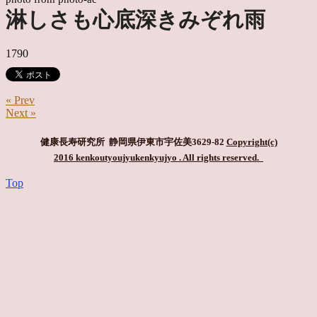
淋しさも心底深きみぞれ雨
1790
« Prev
Next »
健康長寿研究所 静岡県伊東市宇佐美3629-82
Copyright(c)
2016 kenkoutyoujyukenkyujyo
. All rights reserved.
Top