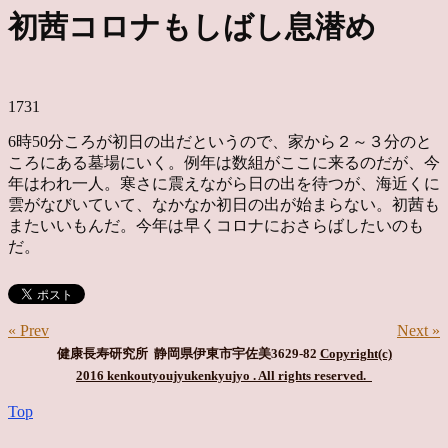
初茜コロナもしばし息潜め
1731
6時50分ころが初日の出だというので、家から２～３分のと
ころにある墓場にいく。例年は数組がここに来るのだが、今
年はわれ一人。寒さに震えながら日の出を待つが、海近くに
雲がなびいていて、なかなか初日の出が始まらない。初茜も
またいいもんだ。今年は早くコロナにおさらばしたいのも
だ。
« Prev
Next »
健康長寿研究所 静岡県伊東市宇佐美3629-82
Copyright(c)
2016 kenkoutyoujyukenkyujyo
. All rights reserved.
Top