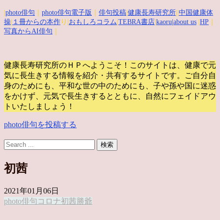
|
photo俳句
｜
photo俳句電子版
｜
俳句投稿
|
健康長寿研究所
||
中国健康体
操
|
１冊からの本作
り|
おもしろコラム
|
TEBRA書店
|
kaoru
|about us
|
HP
｜
写真からAI俳句
｜
健康長寿研究所のＨＰへようこそ！このサイトは、健康で元
気に長生きする情報を紹介・共有するサイトです。
ご自分自
身のためにも、平和な世の中のためにも、子や孫や国に迷惑
をかけず、元気で長生きするとともに、自然にフェイドアウ
トいたしましょう！
photo俳句を投稿する
初茜
2021年01月06日
photo俳句
コロナ
初茜
勝爺