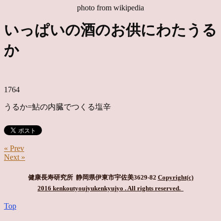
photo from wikipedia
いっぱいの酒のお供にわたうる
か
1764
うるか=鮎の内臓でつくる塩辛
« Prev
Next »
健康長寿研究所 静岡県伊東市宇佐美3629-82
Copyright(c)
2016 kenkoutyoujyukenkyujyo
. All rights reserved.
Top