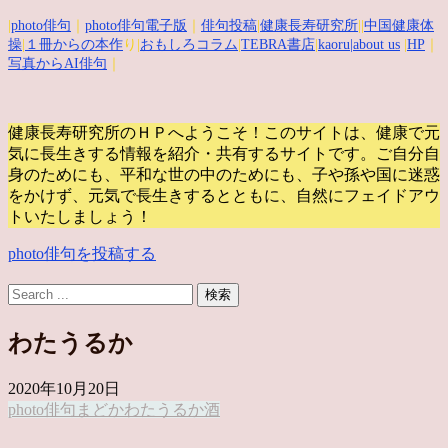
|
photo俳句
｜
photo俳句電子版
｜
俳句投稿
|
健康長寿研究所
||
中国健康体
操
|
１冊からの本作
り|
おもしろコラム
|
TEBRA書店
|
kaoru
|about us
|
HP
｜
写真からAI俳句
｜
健康長寿研究所のＨＰへようこそ！このサイトは、健康で元
気に長生きする情報を紹介・共有するサイトです。
ご自分自
身のためにも、平和な世の中のためにも、子や孫や国に迷惑
をかけず、元気で長生きするとともに、自然にフェイドアウ
トいたしましょう！
photo俳句を投稿する
わたうるか
2020年10月20日
photo俳句
まどか
わたうるか
酒