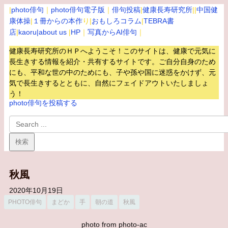
|
photo俳句
｜
photo俳句電子版
｜
俳句投稿
|
健康長寿研究所
||
中国健
康体操
|
１冊からの本作
り|
おもしろコラム
|
TEBRA書
店
|
kaoru
|about us
|
HP
｜
写真からAI俳句
｜
健康長寿研究所のＨＰへようこそ！このサイトは、健康で元気に
長生きする情報を紹介・共有するサイトです。
ご自分自身のため
にも、平和な世の中のためにも、子や孫や国に迷惑をかけず、元
気で長生きするとともに、自然にフェイドアウトいたしましょ
う！
photo俳句を投稿する
秋風
2020年10月19日
PHOTO俳句
まどか
手
朝の道
秋風
photo from photo-ac