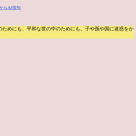
からAI俳句
｜
のためにも、平和な世の中のためにも、子や孫や国に迷惑をか