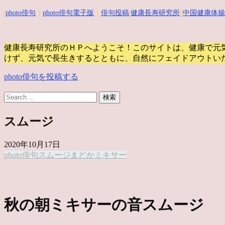
|
photo俳句
｜
photo俳句電子版
｜
俳句投稿
|
健康長寿研究所
||
中国健康体操
健康長寿研究所のＨＰへようこそ！このサイトは、健康で元
けず、元気で長生きするとともに、自然にフェイドアウトい
photo俳句を投稿する
スムージ
2020年10月17日
photo俳句
スムージ
まどか
ミキサー
秋の朝ミキサーの音スムージ