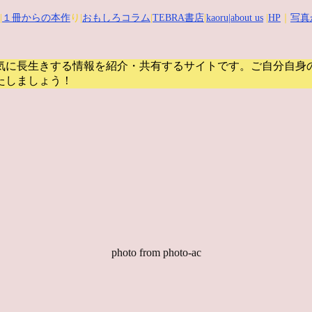
|
１冊からの本作
り|
おもしろコラム
|
TEBRA書店
|
kaoru
|about us
|
HP
｜
写真
気に長生きする情報を紹介・共有するサイトです。
ご自分自身
たしましょう！
photo from photo-ac