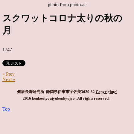
photo from photo-ac
スクワットコロナ太りの秋の
月
1747
« Prev
Next »
健康長寿研究所 静岡県伊東市宇佐美3629-82
Copyright(c)
2016 kenkoutyoujyukenkyujyo
. All rights reserved.
Top