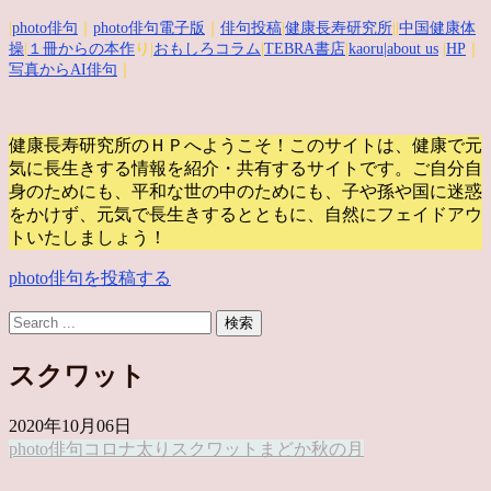
|
photo俳句
｜
photo俳句電子版
｜
俳句投稿
|
健康長寿研究所
||
中国健康体
操
|
１冊からの本作
り|
おもしろコラム
|
TEBRA書店
|
kaoru
|about us
|
HP
｜
写真からAI俳句
｜
健康長寿研究所のＨＰへようこそ！このサイトは、健康で元
気に長生きする情報を紹介・共有するサイトです。
ご自分自
身のためにも、平和な世の中のためにも、子や孫や国に迷惑
をかけず、元気で長生きするとともに、自然にフェイドアウ
トいたしましょう！
photo俳句を投稿する
スクワット
2020年10月06日
photo俳句
コロナ太り
スクワット
まどか
秋の月