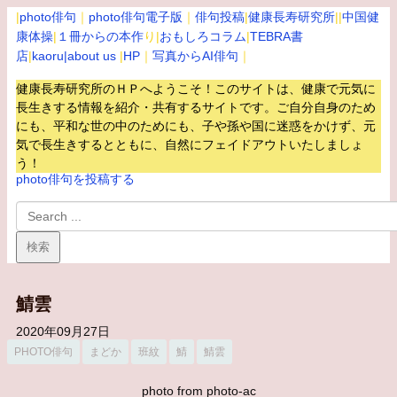
|
photo俳句
｜
photo俳句電子版
｜
俳句投稿
|
健康長寿研究所
||
中国健
康体操
|
１冊からの本作
り|
おもしろコラム
|
TEBRA書
店
|
kaoru
|about us
|
HP
｜
写真からAI俳句
｜
健康長寿研究所のＨＰへようこそ！このサイトは、健康で元気に
長生きする情報を紹介・共有するサイトです。
ご自分自身のため
にも、平和な世の中のためにも、子や孫や国に迷惑をかけず、元
気で長生きするとともに、自然にフェイドアウトいたしましょ
う！
photo俳句を投稿する
鯖雲
2020年09月27日
PHOTO俳句
まどか
班紋
鯖
鯖雲
photo from photo-ac