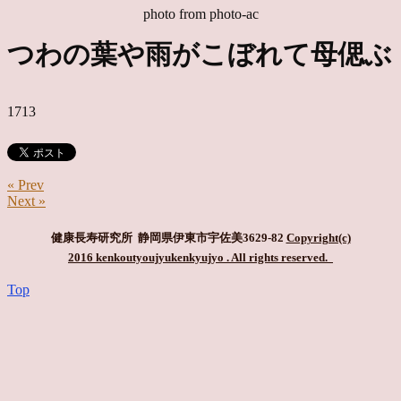
photo from photo-ac
つわの葉や雨がこぼれて母偲ぶ
1713
« Prev
Next »
健康長寿研究所 静岡県伊東市宇佐美3629-82
Copyright(c)
2016 kenkoutyoujyukenkyujyo
. All rights reserved.
Top