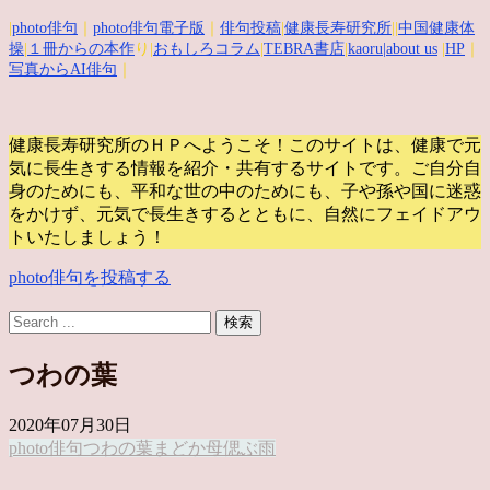
|
photo俳句
｜
photo俳句電子版
｜
俳句投稿
|
健康長寿研究所
||
中国健康体
操
|
１冊からの本作
り|
おもしろコラム
|
TEBRA書店
|
kaoru
|about us
|
HP
｜
写真からAI俳句
｜
健康長寿研究所のＨＰへようこそ！このサイトは、健康で元
気に長生きする情報を紹介・共有するサイトです。
ご自分自
身のためにも、平和な世の中のためにも、子や孫や国に迷惑
をかけず、元気で長生きするとともに、自然にフェイドアウ
トいたしましょう！
photo俳句を投稿する
つわの葉
2020年07月30日
photo俳句
つわの葉
まどか
母偲ぶ
雨