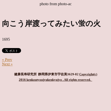
photo from photo-ac
向こう岸渡ってみたい蛍の火
1695
« Prev
Next »
健康長寿研究所 静岡県伊東市宇佐美3629-82
Copyright(c)
2016 kenkoutyoujyukenkyujyo
. All rights reserved.