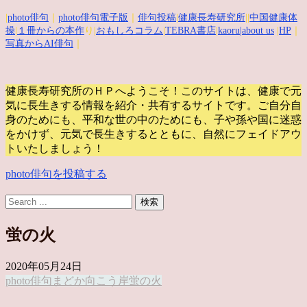
|
photo俳句
｜
photo俳句電子版
｜
俳句投稿
|
健康長寿研究所
||
中国健康体
操
|
１冊からの本作
り|
おもしろコラム
|
TEBRA書店
|
kaoru
|about us
|
HP
｜
写真からAI俳句
｜
健康長寿研究所のＨＰへようこそ！このサイトは、健康で元
気に長生きする情報を紹介・共有するサイトです。
ご自分自
身のためにも、平和な世の中のためにも、子や孫や国に迷惑
をかけず、元気で長生きするとともに、自然にフェイドアウ
トいたしましょう！
photo俳句を投稿する
蛍の火
2020年05月24日
photo俳句
まどか
向こう岸
蛍の火