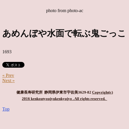
photo from photo-ac
あめんぼや水面で転ぶ鬼ごっこ
1693
« Prev
Next »
健康長寿研究所 静岡県伊東市宇佐美3629-82
Copyright(c)
2016 kenkoutyoujyukenkyujyo
. All rights reserved.
Top