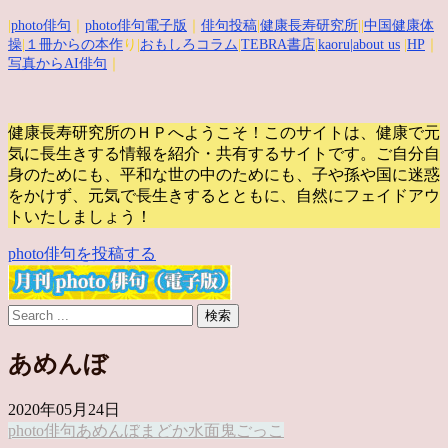
|
photo俳句
｜
photo俳句電子版
｜
俳句投稿
|
健康長寿研究所
||
中国健康体
操
|
１冊からの本作
り|
おもしろコラム
|
TEBRA書店
|
kaoru
|about us
|
HP
｜
写真からAI俳句
｜
健康長寿研究所のＨＰへようこそ！このサイトは、健康で元
気に長生きする情報を紹介・共有するサイトです。
ご自分自
身のためにも、平和な世の中のためにも、子や孫や国に迷惑
をかけず、元気で長生きするとともに、自然にフェイドアウ
トいたしましょう！
photo俳句を投稿する
あめんぼ
2020年05月24日
photo俳句
あめんぼ
まどか
水面
鬼ごっこ