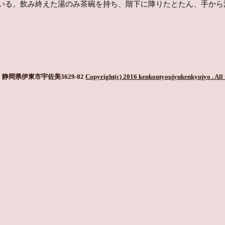
いる。飲み終えた湯のみ茶碗を持ち、階下に降りたとたん、手から
静岡県伊東市宇佐美3629-82
Copyright(c) 2016 kenkoutyoujyukenkyujyo
. All