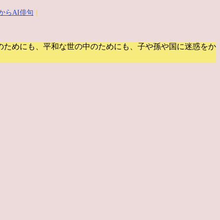
からAI俳句
｜
のためにも、平和な世の中のためにも、子や孫や国に迷惑をか