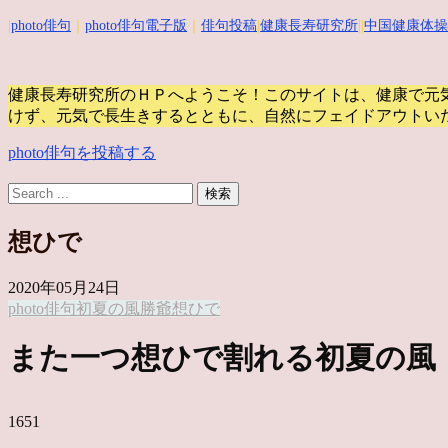
|
photo俳句
｜
photo俳句電子版
｜
俳句投稿
|
健康長寿研究所
||
中国健康体操
健康長寿研究所のＨＰへようこそ！このサイトは、健康で元
けず、元気で長生きするとともに、自然にフェイドアウトい
photo俳句を投稿する
想ひで
2020年05月24日
photo俳句
初夏の風
勝爺
想ひで
また一つ想ひで割れる初夏の
1651