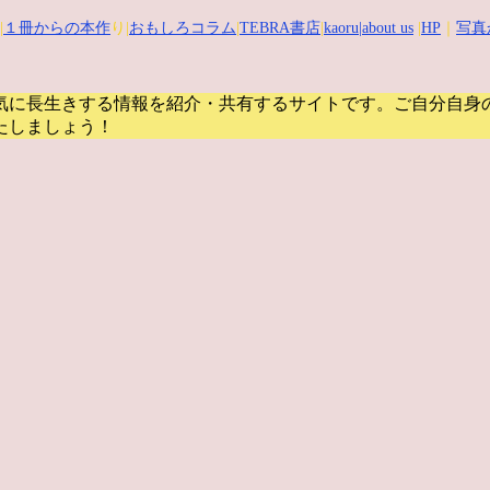
|
１冊からの本作
り|
おもしろコラム
|
TEBRA書店
|
kaoru
|about us
|
HP
｜
写真
気に長生きする情報を紹介・共有するサイトです。
ご自分自身
たしましょう！
風