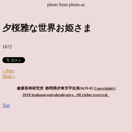
photo from photo-ac
夕桜雅な世界お姫さま
1672
« Prev
Next »
健康長寿研究所 静岡県伊東市宇佐美3629-82
Copyright(c)
2016 kenkoutyoujyukenkyujyo
. All rights reserved.
Top