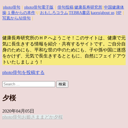
|
photo俳句
｜
photo俳句電子版
｜
俳句投稿
|
健康長寿研究所
||
中国健康体
操
|
１冊からの本作
り|
おもしろコラム
|
TEBRA書店
|
kaoru
|about us
|
HP
｜
写真からAI俳句
｜
健康長寿研究所のＨＰへようこそ！このサイトは、健康で元
気に長生きする情報を紹介・共有するサイトです。
ご自分自
身のためにも、平和な世の中のためにも、子や孫や国に迷惑
をかけず、元気で長生きするとともに、自然にフェイドアウ
トいたしましょう！
photo俳句を投稿する
夕桜
2020年04月05日
photo俳句
お姫さま
まどか
夕桜