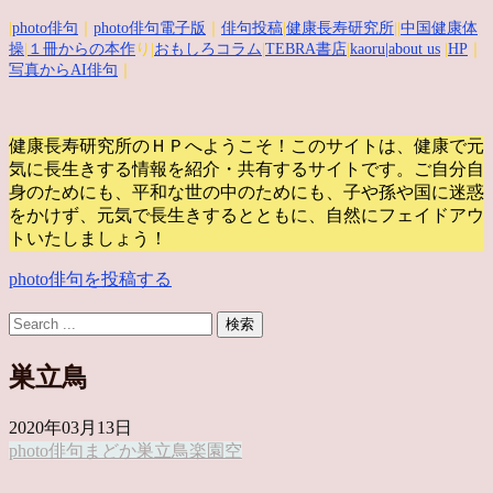
|
photo俳句
｜
photo俳句電子版
｜
俳句投稿
|
健康長寿研究所
||
中国健康体
操
|
１冊からの本作
り|
おもしろコラム
|
TEBRA書店
|
kaoru
|about us
|
HP
｜
写真からAI俳句
｜
健康長寿研究所のＨＰへようこそ！このサイトは、健康で元
気に長生きする情報を紹介・共有するサイトです。
ご自分自
身のためにも、平和な世の中のためにも、子や孫や国に迷惑
をかけず、元気で長生きするとともに、自然にフェイドアウ
トいたしましょう！
photo俳句を投稿する
巣立鳥
2020年03月13日
photo俳句
まどか
巣立鳥
楽園
空