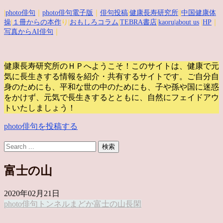
|
photo俳句
｜
photo俳句電子版
｜
俳句投稿
|
健康長寿研究所
||
中国健康体
操
|
１冊からの本作
り|
おもしろコラム
|
TEBRA書店
|
kaoru
|about us
|
HP
｜
写真からAI俳句
｜
健康長寿研究所のＨＰへようこそ！このサイトは、健康で元
気に長生きする情報を紹介・共有するサイトです。
ご自分自
身のためにも、平和な世の中のためにも、子や孫や国に迷惑
をかけず、元気で長生きするとともに、自然にフェイドアウ
トいたしましょう！
photo俳句を投稿する
富士の山
2020年02月21日
photo俳句
トンネル
まどか
富士の山
長閑