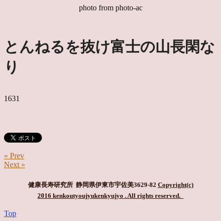
photo from photo-ac
とんねるを抜け富士の山長閑な
り
1631
« Prev
Next »
健康長寿研究所 静岡県伊東市宇佐美3629-82
Copyright(c)
2016 kenkoutyoujyukenkyujyo
. All rights reserved.
Top