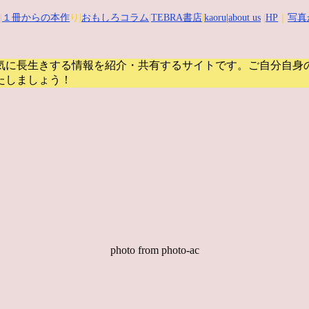
|
１冊からの本作
り|
おもしろコラム
|
TEBRA書店
|
kaoru
|about us
|
HP
｜
写真
気に長生きする情報を紹介・共有するサイトです。
ご自分自身
たしましょう！
photo from photo-ac
鴨