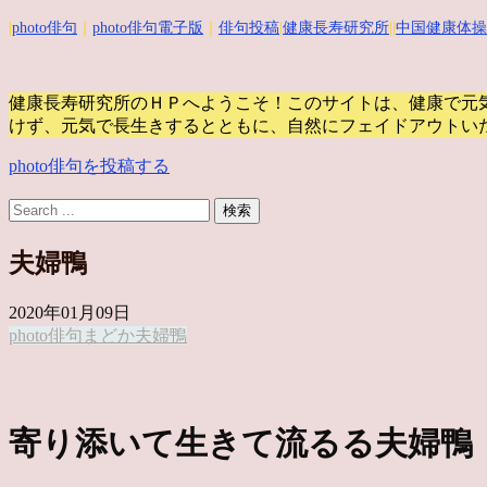
|
photo俳句
｜
photo俳句電子版
｜
俳句投稿
|
健康長寿研究所
||
中国健康体操
健康長寿研究所のＨＰへようこそ！このサイトは、健康で元
けず、元気で長生きするとともに、自然にフェイドアウトい
photo俳句を投稿する
夫婦鴨
2020年01月09日
photo俳句
まどか
夫婦鴨
寄り添いて生きて流るる夫婦