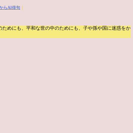
からAI俳句
｜
のためにも、平和な世の中のためにも、子や孫や国に迷惑をか