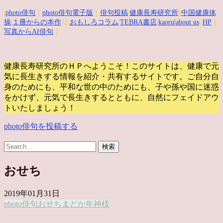
|
photo俳句
｜
photo俳句電子版
｜
俳句投稿
|
健康長寿研究所
||
中国健康体
操
|
１冊からの本作
り|
おもしろコラム
|
TEBRA書店
|
kaoru
|about us
|
HP
｜
写真からAI俳句
｜
健康長寿研究所のＨＰへようこそ！このサイトは、健康で元
気に長生きする情報を紹介・共有するサイトです。
ご自分自
身のためにも、平和な世の中のためにも、子や孫や国に迷惑
をかけず、元気で長生きするとともに、自然にフェイドアウ
トいたしましょう！
photo俳句を投稿する
おせち
2019年01月31日
photo俳句
おせち
まどか
年神様