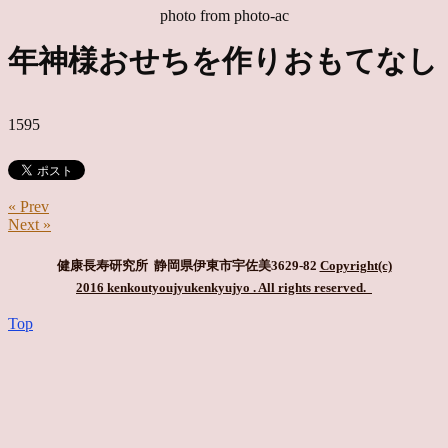
photo from photo-ac
年神様おせちを作りおもてなし
1595
« Prev
Next »
健康長寿研究所 静岡県伊東市宇佐美3629-82
Copyright(c)
2016 kenkoutyoujyukenkyujyo
. All rights reserved.
Top