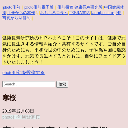
|
photo俳句
｜
photo俳句電子版
｜
俳句投稿
|
健康長寿研究所
||
中国健康体
操
|
１冊からの本作
り|
おもしろコラム
|
TEBRA書店
|
kaoru
|about us
|
HP
｜
写真からAI俳句
｜
健康長寿研究所のＨＰへようこそ！このサイトは、健康で元
気に長生きする情報を紹介・共有するサイトです。
ご自分自
身のためにも、平和な世の中のためにも、子や孫や国に迷惑
をかけず、元気で長生きするとともに、自然にフェイドアウ
トいたしましょう！
photo俳句を投稿する
寒桜
2019年12月08日
photo俳句
勝爺
寒桜