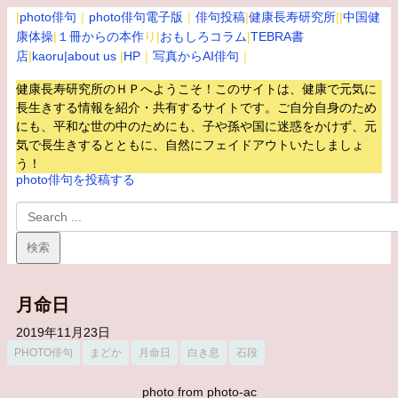
|
photo俳句
｜
photo俳句電子版
｜
俳句投稿
|
健康長寿研究所
||
中国健
康体操
|
１冊からの本作
り|
おもしろコラム
|
TEBRA書
店
|
kaoru
|about us
|
HP
｜
写真からAI俳句
｜
健康長寿研究所のＨＰへようこそ！このサイトは、健康で元気に
長生きする情報を紹介・共有するサイトです。
ご自分自身のため
にも、平和な世の中のためにも、子や孫や国に迷惑をかけず、元
気で長生きするとともに、自然にフェイドアウトいたしましょ
う！
photo俳句を投稿する
月命日
2019年11月23日
PHOTO俳句
まどか
月命日
白き息
石段
photo from photo-ac