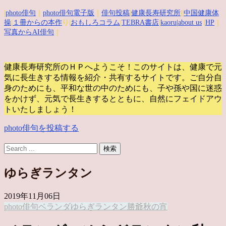
|
photo俳句
｜
photo俳句電子版
｜
俳句投稿
|
健康長寿研究所
||
中国健康体
操
|
１冊からの本作
り|
おもしろコラム
|
TEBRA書店
|
kaoru
|about us
|
HP
｜
写真からAI俳句
｜
健康長寿研究所のＨＰへようこそ！このサイトは、健康で元
気に長生きする情報を紹介・共有するサイトです。
ご自分自
身のためにも、平和な世の中のためにも、子や孫や国に迷惑
をかけず、元気で長生きするとともに、自然にフェイドアウ
トいたしましょう！
photo俳句を投稿する
ゆらぎランタン
2019年11月06日
photo俳句
ベランダ
ゆらぎ
ランタン
勝爺
秋の宵