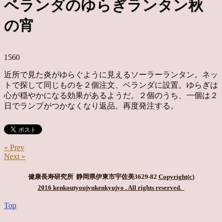
ベランダのゆらぎランタン秋
の宵
1560
近所で見た炎がゆらぐように見えるソーラーランタン。ネッ
トで探して同じものを２個注文、ベランダに設置。ゆらぎは
心が穏やかになる効果があるようだ。２個のうち、一個は２
日でランプがつかなくなり返品。再度発注する。
« Prev
Next »
健康長寿研究所 静岡県伊東市宇佐美3629-82
Copyright(c)
2016 kenkoutyoujyukenkyujyo
. All rights reserved.
Top