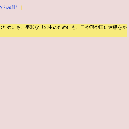
からAI俳句
｜
のためにも、平和な世の中のためにも、子や孫や国に迷惑をか