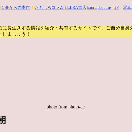
|
１冊からの本作
り|
おもしろコラム
|
TEBRA書店
|
kaoru
|about us
|
HP
｜
写真
気に長生きする情報を紹介・共有するサイトです。
ご自分自身
たしましょう！
photo from photo-ac
朝