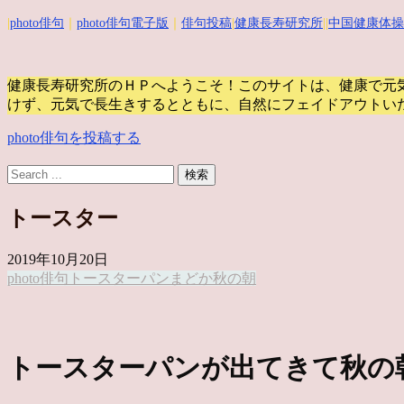
|
photo俳句
｜
photo俳句電子版
｜
俳句投稿
|
健康長寿研究所
||
中国健康体操
健康長寿研究所のＨＰへようこそ！このサイトは、健康で元
けず、元気で長生きするとともに、自然にフェイドアウトい
photo俳句を投稿する
トースター
2019年10月20日
photo俳句
トースター
パン
まどか
秋の朝
トースターパンが出てきて秋の