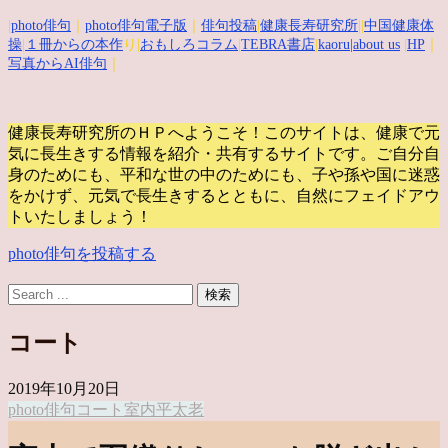
|
photo俳句
｜
photo俳句電子版
｜
俳句投稿
|
健康長寿研究所
||
中国健康体
操
|
１冊からの本作
り|
おもしろコラム
|
TEBRA書店
|
kaoru
|about us
|
HP
｜
写真からAI俳句
｜
健康長寿研究所のＨＰへようこそ！このサイトは、健康で元
気に長生きする情報を紹介・共有するサイトです。
ご自分自
身のためにも、平和な世の中のためにも、子や孫や国に迷惑
をかけず、元気で長生きするとともに、自然にフェイドアウ
トいたしましょう！
photo俳句を投稿する
コート
2019年10月20日
photo俳句
コート
室内
平太老