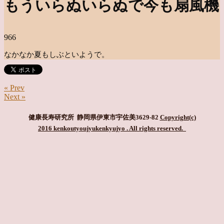
もういらぬいらぬで今も扇風機
966
なかなか夏もしぶといようで。
« Prev
Next »
健康長寿研究所 静岡県伊東市宇佐美3629-82
Copyright(c)
2016 kenkoutyoujyukenkyujyo
. All rights reserved.