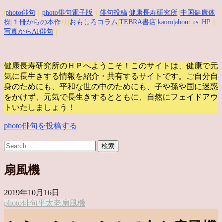
|
photo俳句
｜
photo俳句電子版
｜
俳句投稿
|
健康長寿研究所
||
中国健康体
操
|
１冊からの本作
り|
おもしろコラム
|
TEBRA書店
|
kaoru
|about us
|
HP
｜
写真からAI俳句
｜
健康長寿研究所のＨＰへようこそ！このサイトは、健康で元
気に長生きする情報を紹介・共有するサイトです。
ご自分自
身のためにも、平和な世の中のためにも、子や孫や国に迷惑
をかけず、元気で長生きするとともに、自然にフェイドアウ
トいたしましょう！
photo俳句を投稿する
扇風機
2019年10月16日
photo俳句
平太老
扇風機