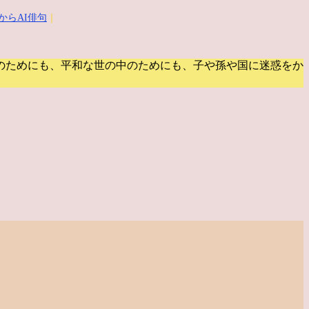
からAI俳句
｜
のためにも、平和な世の中のためにも、子や孫や国に迷惑をか