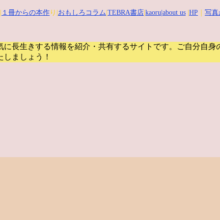
|
１冊からの本作
り|
おもしろコラム
|
TEBRA書店
|
kaoru
|about us
|
HP
｜
写真
気に長生きする情報を紹介・共有するサイトです。
ご自分自身
たしましょう！