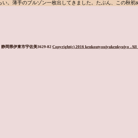
らい。薄手のブルゾン一枚出してきました。たぶん、この秋初
静岡県伊東市宇佐美3629-82
Copyright(c) 2016 kenkoutyoujyukenkyujyo
. All