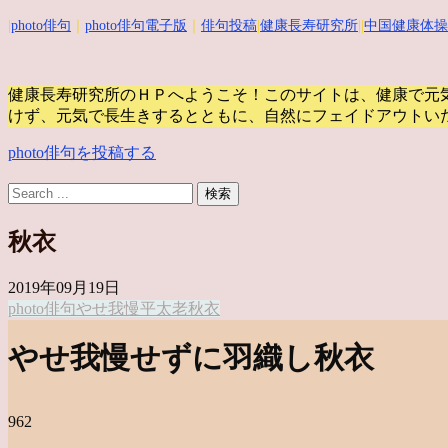
|
photo俳句
｜
photo俳句電子版
｜
俳句投稿
|
健康長寿研究所
||
中国健康体操
健康長寿研究所のＨＰへようこそ！このサイトは、健康で元
けず、元気で長生きするとともに、自然にフェイドアウトい
photo俳句を投稿する
秋衣
2019年09月19日
photo俳句
やせ我慢
平太老
秋衣
やせ我慢せずに羽織し秋衣
962