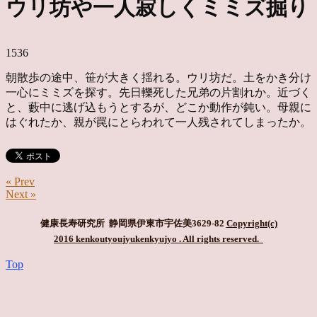
ウリ坊や一人寂しくミミズ掘り
1536
朝散歩の途中、笹が大きく揺れる。ウリ坊だ。土をかき分け
一心にミミズを探す。先日轢死した兄弟の片割れか。近づく
と、藪中に逃げ込もうとするが、どこか動作が鈍い。母親に
はぐれたか、親が罠にとらわれて一人残されてしまったか。
« Prev
Next »
健康長寿研究所 静岡県伊東市宇佐美3629-82
Copyright(c)
2016 kenkoutyoujyukenkyujyo
. All rights reserved.
Top