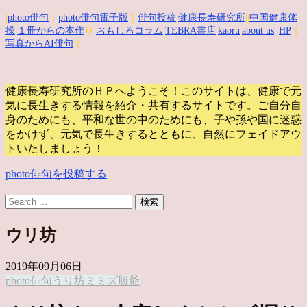
|
photo俳句
｜
photo俳句電子版
｜
俳句投稿
|
健康長寿研究所
||
中国健康体
操
|
１冊からの本作
り|
おもしろコラム
|
TEBRA書店
|
kaoru
|about us
|
HP
｜
写真からAI俳句
｜
健康長寿研究所のＨＰへようこそ！このサイトは、健康で元
気に長生きする情報を紹介・共有するサイトです。
ご自分自
身のためにも、平和な世の中のためにも、子や孫や国に迷惑
をかけず、元気で長生きするとともに、自然にフェイドアウ
トいたしましょう！
photo俳句を投稿する
ウリ坊
2019年09月06日
photo俳句
うり坊
ミミズ
勝爺