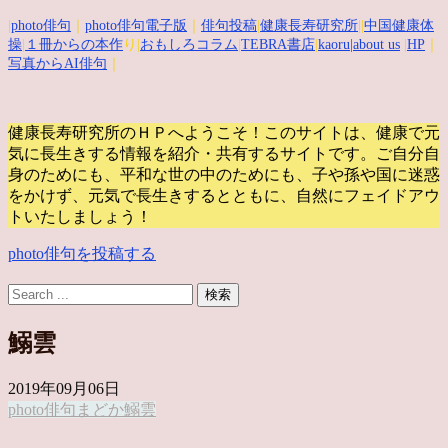
|
photo俳句
｜
photo俳句電子版
｜
俳句投稿
|
健康長寿研究所
||
中国健康体
操
|
１冊からの本作
り|
おもしろコラム
|
TEBRA書店
|
kaoru
|about us
|
HP
｜
写真からAI俳句
｜
健康長寿研究所のＨＰへようこそ！このサイトは、健康で元
気に長生きする情報を紹介・共有するサイトです。
ご自分自
身のためにも、平和な世の中のためにも、子や孫や国に迷惑
をかけず、元気で長生きするとともに、自然にフェイドアウ
トいたしましょう！
photo俳句を投稿する
鰯雲
2019年09月06日
photo俳句
まどか
鰯雲