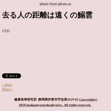
photo from photo-ac
去る人の距離は遠くの鰯雲
1531
« Prev
Next »
健康長寿研究所 静岡県伊東市宇佐美3629-82
Copyright(c)
2016 kenkoutyoujyukenkyujyo
. All rights reserved.