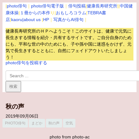
|
photo俳句
｜
photo俳句電子版
｜
俳句投稿
|
健康長寿研究所
||
中国健
康体操
|
１冊からの本作
り|
おもしろコラム
|
TEBRA書
店
|
kaoru
|about us
|
HP
｜
写真からAI俳句
｜
健康長寿研究所のＨＰへようこそ！このサイトは、健康で元気に
長生きする情報を紹介・共有するサイトです。
ご自分自身のため
にも、平和な世の中のためにも、子や孫や国に迷惑をかけず、元
気で長生きするとともに、自然にフェイドアウトいたしましょ
う！
photo俳句を投稿する
秋の声
2019年09月06日
PHOTO俳句
まどか
秋の声
空気
photo from photo-ac