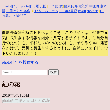
|
photo俳句
｜
photo俳句電子版
｜
俳句投稿
|
健康長寿研究所
||
中国健康体
操
|
１冊からの本作
り|
おもしろコラム
|
TEBRA書店
|
kaoru
|about us
|
HP
｜
写真からAI俳句
｜
健康長寿研究所のＨＰへようこそ！このサイトは、健康で元
気に長生きする情報を紹介・共有するサイトです。
ご自分自
身のためにも、平和な世の中のためにも、子や孫や国に迷惑
をかけず、元気で長生きするとともに、自然にフェイドアウ
トいたしましょう！
photo俳句を投稿する
紅の花
2019年07月26日
photo俳句
まどか
口紅
紅の花