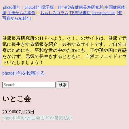
|
photo俳句
｜
photo俳句電子版
｜
俳句投稿
|
健康長寿研究所
||
中国健康体
操
|
１冊からの本作
り|
おもしろコラム
|
TEBRA書店
|
kaoru
|about us
|
HP
｜
写真からAI俳句
｜
健康長寿研究所のＨＰへようこそ！このサイトは、健康で元
気に長生きする情報を紹介・共有するサイトです。
ご自分自
身のためにも、平和な世の中のためにも、子や孫や国に迷惑
をかけず、元気で長生きするとともに、自然にフェイドアウ
トいたしましょう！
photo俳句を投稿する
いとこ会
2019年07月23日
photo俳句
いとこ会
まどか
暑気払い