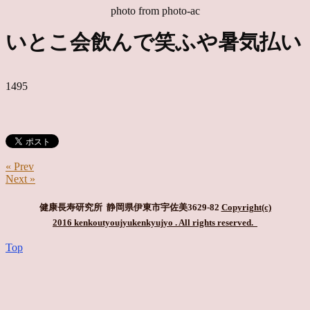
photo from photo-ac
いとこ会飲んで笑ふや暑気払い
1495
« Prev
Next »
健康長寿研究所 静岡県伊東市宇佐美3629-82
Copyright(c)
2016 kenkoutyoujyukenkyujyo
. All rights reserved.
Top