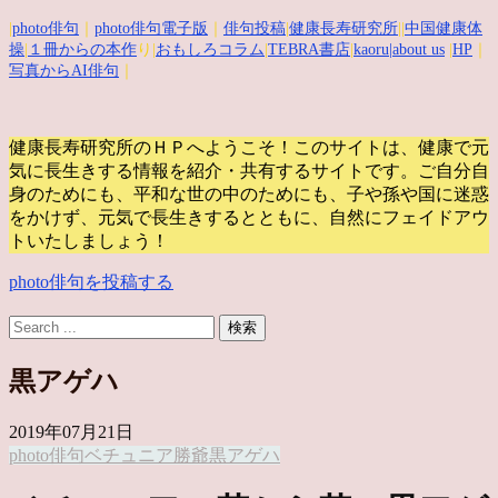
|
photo俳句
｜
photo俳句電子版
｜
俳句投稿
|
健康長寿研究所
||
中国健康体
操
|
１冊からの本作
り|
おもしろコラム
|
TEBRA書店
|
kaoru
|about us
|
HP
｜
写真からAI俳句
｜
健康長寿研究所のＨＰへようこそ！このサイトは、健康で元
気に長生きする情報を紹介・共有するサイトです。
ご自分自
身のためにも、平和な世の中のためにも、子や孫や国に迷惑
をかけず、元気で長生きするとともに、自然にフェイドアウ
トいたしましょう！
photo俳句を投稿する
黒アゲハ
2019年07月21日
photo俳句
ベチュニア
勝爺
黒アゲハ