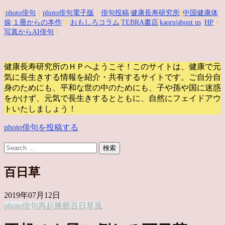
|
photo俳句
｜
photo俳句電子版
｜
俳句投稿
|
健康長寿研究所
||
中国健康体
操
|
１冊からの本作
り|
おもしろコラム
|
TEBRA書店
|
kaoru
|about us
|
HP
｜
写真からAI俳句
｜
健康長寿研究所のＨＰへようこそ！このサイトは、健康で元
気に長生きする情報を紹介・共有するサイトです。
ご自分自
身のためにも、平和な世の中のためにも、子や孫や国に迷惑
をかけず、元気で長生きするとともに、自然にフェイドアウ
トいたしましょう！
photo俳句を投稿する
百日草
2019年07月12日
photo俳句
再起
勝爺
百日草
風