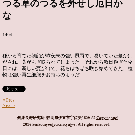
つる草のつるを外せし厄日か
な
1494
種から育てた朝顔が昨夜来の強い風雨で、巻いていた蔓がは
がされ、葉がもぎ取られてしまった。それから数日過ぎた今
日には、新しい蔓が出て、花もぼちぼち咲き始めてきた。植
物は強い再生細胞をお持ちのようだ。
« Prev
Next »
健康長寿研究所 静岡県伊東市宇佐美3629-82
Copyright(c)
2016 kenkoutyoujyukenkyujyo
. All rights reserved.