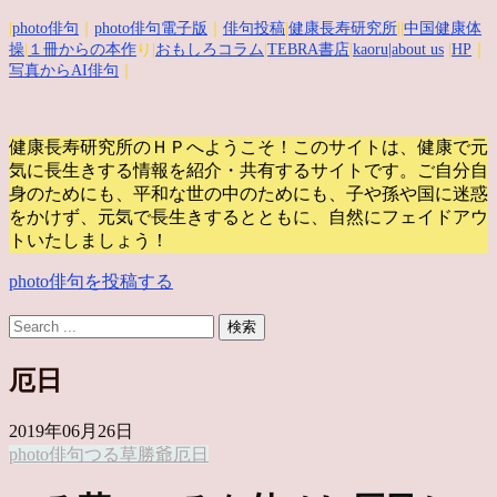
|
photo俳句
｜
photo俳句電子版
｜
俳句投稿
|
健康長寿研究所
||
中国健康体
操
|
１冊からの本作
り|
おもしろコラム
|
TEBRA書店
|
kaoru
|about us
|
HP
｜
写真からAI俳句
｜
健康長寿研究所のＨＰへようこそ！このサイトは、健康で元
気に長生きする情報を紹介・共有するサイトです。
ご自分自
身のためにも、平和な世の中のためにも、子や孫や国に迷惑
をかけず、元気で長生きするとともに、自然にフェイドアウ
トいたしましょう！
photo俳句を投稿する
厄日
2019年06月26日
photo俳句
つる草
勝爺
厄日