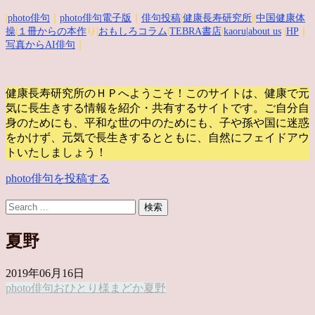
|
photo俳句
｜
photo俳句電子版
｜
俳句投稿
|
健康長寿研究所
||
中国健康体
操
|
１冊からの本作
り|
おもしろコラム
|
TEBRA書店
|
kaoru
|about us
|
HP
｜
写真からAI俳句
｜
健康長寿研究所のＨＰへようこそ！このサイトは、健康で元
気に長生きする情報を紹介・共有するサイトです。
ご自分自
身のためにも、平和な世の中のためにも、子や孫や国に迷惑
をかけず、元気で長生きするとともに、自然にフェイドアウ
トいたしましょう！
photo俳句を投稿する
夏野
2019年06月16日
photo俳句
おひとり様
まどか
夏野