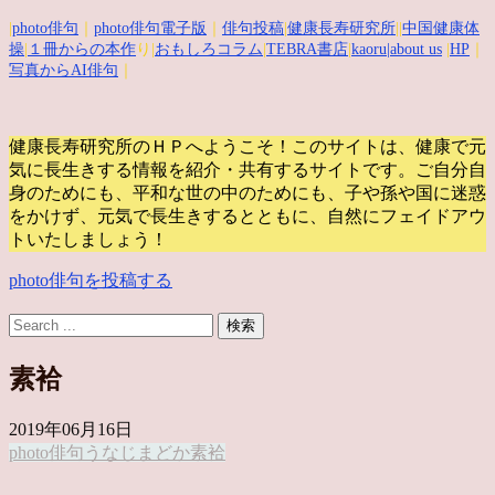
|
photo俳句
｜
photo俳句電子版
｜
俳句投稿
|
健康長寿研究所
||
中国健康体
操
|
１冊からの本作
り|
おもしろコラム
|
TEBRA書店
|
kaoru
|about us
|
HP
｜
写真からAI俳句
｜
健康長寿研究所のＨＰへようこそ！このサイトは、健康で元
気に長生きする情報を紹介・共有するサイトです。
ご自分自
身のためにも、平和な世の中のためにも、子や孫や国に迷惑
をかけず、元気で長生きするとともに、自然にフェイドアウ
トいたしましょう！
photo俳句を投稿する
素袷
2019年06月16日
photo俳句
うなじ
まどか
素袷