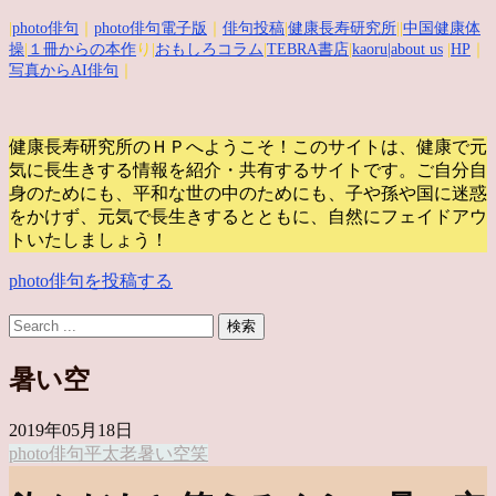
|
photo俳句
｜
photo俳句電子版
｜
俳句投稿
|
健康長寿研究所
||
中国健康体
操
|
１冊からの本作
り|
おもしろコラム
|
TEBRA書店
|
kaoru
|about us
|
HP
｜
写真からAI俳句
｜
健康長寿研究所のＨＰへようこそ！このサイトは、健康で元
気に長生きする情報を紹介・共有するサイトです。
ご自分自
身のためにも、平和な世の中のためにも、子や孫や国に迷惑
をかけず、元気で長生きするとともに、自然にフェイドアウ
トいたしましょう！
photo俳句を投稿する
暑い空
2019年05月18日
photo俳句
平太老
暑い空
笑