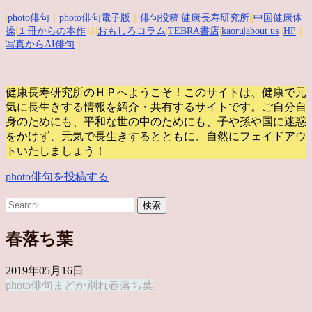
|
photo俳句
｜
photo俳句電子版
｜
俳句投稿
|
健康長寿研究所
||
中国健康体
操
|
１冊からの本作
り|
おもしろコラム
|
TEBRA書店
|
kaoru
|about us
|
HP
｜
写真からAI俳句
｜
健康長寿研究所のＨＰへようこそ！このサイトは、健康で元
気に長生きする情報を紹介・共有するサイトです。
ご自分自
身のためにも、平和な世の中のためにも、子や孫や国に迷惑
をかけず、元気で長生きするとともに、自然にフェイドアウ
トいたしましょう！
photo俳句を投稿する
春落ち葉
2019年05月16日
photo俳句
まどか
別れ
春落ち葉