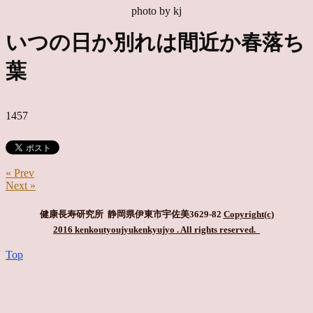
photo by kj
いつの日か別れは間近か春落ち
葉
1457
« Prev
Next »
健康長寿研究所 静岡県伊東市宇佐美3629-82
Copyright(c)
2016 kenkoutyoujyukenkyujyo
. All rights reserved.
Top