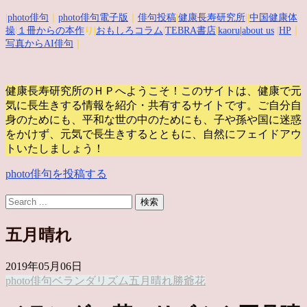
|
photo俳句
｜
photo俳句電子版
｜
俳句投稿
|
健康長寿研究所
||
中国健康体
操
|
１冊からの本作
り|
おもしろコラム
|
TEBRA書店
|
kaoru
|about us
|
HP
｜
写真からAI俳句
｜
健康長寿研究所のＨＰへようこそ！このサイトは、健康で元
気に長生きする情報を紹介・共有するサイトです。
ご自分自
身のためにも、平和な世の中のためにも、子や孫や国に迷惑
をかけず、元気で長生きするとともに、自然にフェイドアウ
トいたしましょう！
photo俳句を投稿する
五月晴れ
2019年05月06日
photo俳句
ベランダ
リズム
五月晴れ
勝爺
花