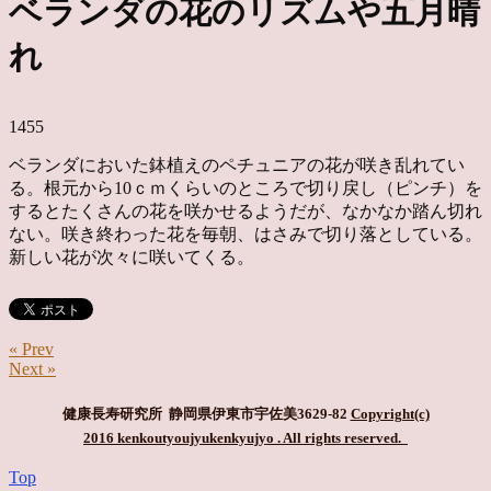
ベランダの花のリズムや五月晴
れ
1455
ベランダにおいた鉢植えのペチュニアの花が咲き乱れてい
る。根元から10ｃｍくらいのところで切り戻し（ピンチ）を
するとたくさんの花を咲かせるようだが、なかなか踏ん切れ
ない。咲き終わった花を毎朝、はさみで切り落としている。
新しい花が次々に咲いてくる。
« Prev
Next »
健康長寿研究所 静岡県伊東市宇佐美3629-82
Copyright(c)
2016 kenkoutyoujyukenkyujyo
. All rights reserved.
Top