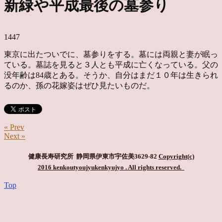
新緑や平成最後の墓参り
1447
東京に出たついでに、墓参りをする。墓には両親と妻が眠っ
ている。墓誌を見ると３人とも平成に亡くなっている。父の
没年齢は84歳とある。そうか、自分はまだ１０年は生きられ
るのか、孫の花嫁姿はぜひ見たいものだ。
« Prev
Next »
健康長寿研究所 静岡県伊東市宇佐美3629-82
Copyright(c)
2016 kenkoutyoujyukenkyujyo
. All rights reserved.
Top