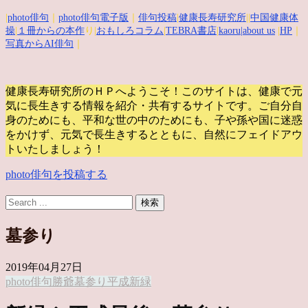
|
photo俳句
｜
photo俳句電子版
｜
俳句投稿
|
健康長寿研究所
||
中国健康体
操
|
１冊からの本作
り|
おもしろコラム
|
TEBRA書店
|
kaoru
|about us
|
HP
｜
写真からAI俳句
｜
健康長寿研究所のＨＰへようこそ！このサイトは、健康で元
気に長生きする情報を紹介・共有するサイトです。
ご自分自
身のためにも、平和な世の中のためにも、子や孫や国に迷惑
をかけず、元気で長生きするとともに、自然にフェイドアウ
トいたしましょう！
photo俳句を投稿する
墓参り
2019年04月27日
photo俳句
勝爺
墓参り
平成
新緑