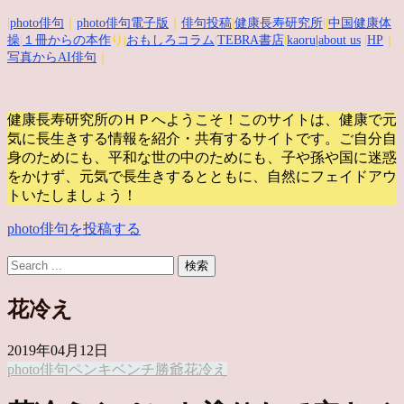
|
photo俳句
｜
photo俳句電子版
｜
俳句投稿
|
健康長寿研究所
||
中国健康体
操
|
１冊からの本作
り|
おもしろコラム
|
TEBRA書店
|
kaoru
|about us
|
HP
｜
写真からAI俳句
｜
健康長寿研究所のＨＰへようこそ！このサイトは、健康で元
気に長生きする情報を紹介・共有するサイトです。
ご自分自
身のためにも、平和な世の中のためにも、子や孫や国に迷惑
をかけず、元気で長生きするとともに、自然にフェイドアウ
トいたしましょう！
photo俳句を投稿する
花冷え
2019年04月12日
photo俳句
ペンキ
ベンチ
勝爺
花冷え